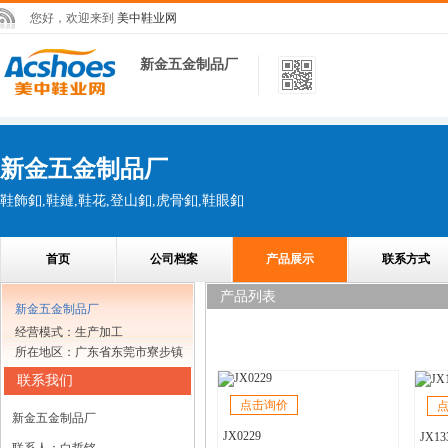
您好，欢迎来到
美中鞋业网
新金五金制品厂
新金五金制品厂
鞋飾釦,鞋鏈,鞋花,登山釦,虎骨釦,鞋眼釦
首页
公司档案
产品展示
联系方式
产品列表
新金五金制品厂
经营模式：生产加工
所在地区：广东省东莞市寮步镇
联系我们
点击询价
新金五金制品厂
JX0229
JX1